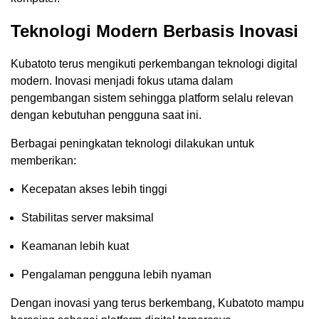
Teknologi Modern Berbasis Inovasi
Kubatoto terus mengikuti perkembangan teknologi digital
modern. Inovasi menjadi fokus utama dalam
pengembangan sistem sehingga platform selalu relevan
dengan kebutuhan pengguna saat ini.
Berbagai peningkatan teknologi dilakukan untuk
memberikan:
Kecepatan akses lebih tinggi
Stabilitas server maksimal
Keamanan lebih kuat
Pengalaman pengguna lebih nyaman
Dengan inovasi yang terus berkembang, Kubatoto mampu