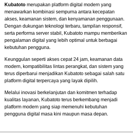
Kubatoto
merupakan platform digital modern yang
menawarkan kombinasi sempurna antara kecepatan
akses, keamanan sistem, dan kenyamanan penggunaan.
Dengan dukungan teknologi terbaru, tampilan responsif,
serta performa server stabil, Kubatoto mampu memberikan
pengalaman digital yang lebih optimal untuk berbagai
kebutuhan pengguna.
Keunggulan seperti akses cepat 24 jam, keamanan data
modern, kompatibilitas lintas perangkat, dan sistem yang
terus diperbarui menjadikan Kubatoto sebagai salah satu
platform digital terpercaya yang layak dipilih.
Melalui inovasi berkelanjutan dan komitmen terhadap
kualitas layanan, Kubatoto terus berkembang menjadi
platform modern yang siap memenuhi kebutuhan
pengguna digital masa kini maupun masa depan.