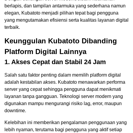
berlapis, dan tampilan antarmuka yang sederhana namun
elegan, Kubatoto menjadi pilihan tepat bagi pengguna
yang mengutamakan efisiensi serta kualitas layanan digital
terbaik.
Keunggulan Kubatoto Dibanding
Platform Digital Lainnya
1. Akses Cepat dan Stabil 24 Jam
Salah satu faktor penting dalam memilih platform digital
adalah kestabilan akses. Kubatoto menawarkan performa
server yang cepat sehingga pengguna dapat menikmati
layanan tanpa gangguan. Teknologi server modern yang
digunakan mampu mengurangi risiko lag, error, maupun
downtime.
Kelebihan ini memberikan pengalaman penggunaan yang
lebih nyaman, terutama bagi pengguna yang aktif setiap