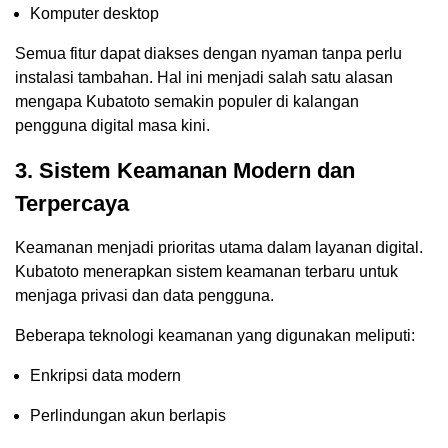
Komputer desktop
Semua fitur dapat diakses dengan nyaman tanpa perlu
instalasi tambahan. Hal ini menjadi salah satu alasan
mengapa Kubatoto semakin populer di kalangan
pengguna digital masa kini.
3. Sistem Keamanan Modern dan
Terpercaya
Keamanan menjadi prioritas utama dalam layanan digital.
Kubatoto menerapkan sistem keamanan terbaru untuk
menjaga privasi dan data pengguna.
Beberapa teknologi keamanan yang digunakan meliputi:
Enkripsi data modern
Perlindungan akun berlapis