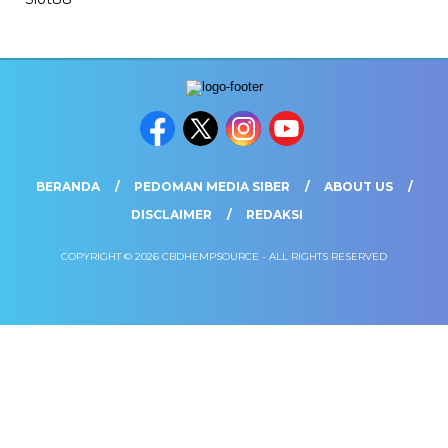
BERANDA
PEDOMAN MEDIA SIBER
ABOUT US
DISCLAIMER
REDAKSI
COPYRIGHT © 2026 CBDHEMPSOURCE - ALL RIGHTS RESERVED