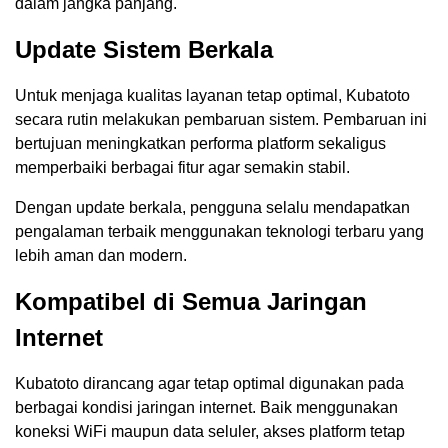
dalam jangka panjang.
Update Sistem Berkala
Untuk menjaga kualitas layanan tetap optimal, Kubatoto
secara rutin melakukan pembaruan sistem. Pembaruan ini
bertujuan meningkatkan performa platform sekaligus
memperbaiki berbagai fitur agar semakin stabil.
Dengan update berkala, pengguna selalu mendapatkan
pengalaman terbaik menggunakan teknologi terbaru yang
lebih aman dan modern.
Kompatibel di Semua Jaringan
Internet
Kubatoto dirancang agar tetap optimal digunakan pada
berbagai kondisi jaringan internet. Baik menggunakan
koneksi WiFi maupun data seluler, akses platform tetap