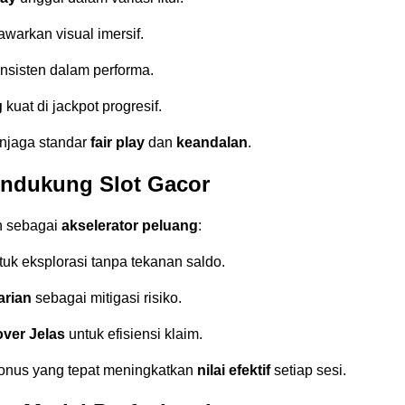
arkan visual imersif.
nsisten dalam performa.
g
kuat di jackpot progresif.
enjaga standar
fair play
dan
keandalan
.
ndukung Slot Gacor
n sebagai
akselerator peluang
:
uk eksplorasi tanpa tekanan saldo.
arian
sebagai mitigasi risiko.
ver Jelas
untuk efisiensi klaim.
onus yang tepat meningkatkan
nilai efektif
setiap sesi.