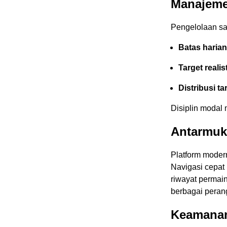
Manajeme
Pengelolaan sa
Batas harian
Target realis
Distribusi t
Disiplin modal
Antarmuka
Platform mode
Navigasi cepa
riwayat permain
berbagai peran
Keamanan