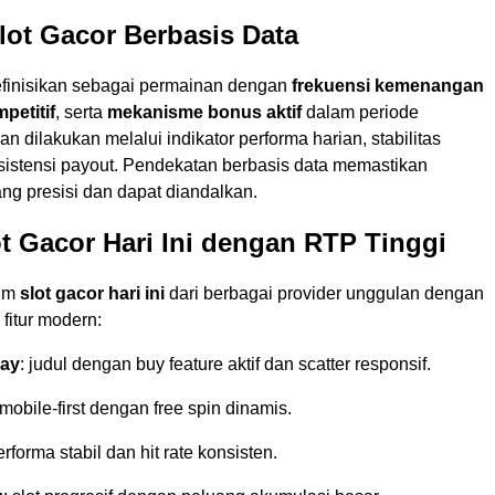
Slot Gacor Berbasis Data
finisikan sebagai permainan dengan
frekuensi kemenangan
petitif
, serta
mekanisme bonus aktif
dalam periode
ian dilakukan melalui indikator performa harian, stabilitas
nsistensi payout. Pendekatan berbasis data memastikan
ng presisi dan dapat diandalkan.
ot Gacor Hari Ini dengan RTP Tinggi
um
slot gacor hari ini
dari berbagai provider unggulan dengan
fitur modern:
lay
: judul dengan buy feature aktif dan scatter responsif.
t mobile-first dengan free spin dinamis.
erforma stabil dan hit rate konsisten.