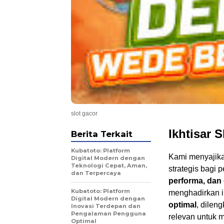
slot gacor
Ikhtisar S
Berita Terkait
Kubatoto: Platform
Kami menyajik
Digital Modern dengan
Teknologi Cepat, Aman,
strategis bagi
dan Terpercaya
performa, dan 
Kubatoto: Platform
menghadirkan in
Digital Modern dengan
optimal
, dilen
Inovasi Terdepan dan
Pengalaman Pengguna
relevan untuk 
Optimal