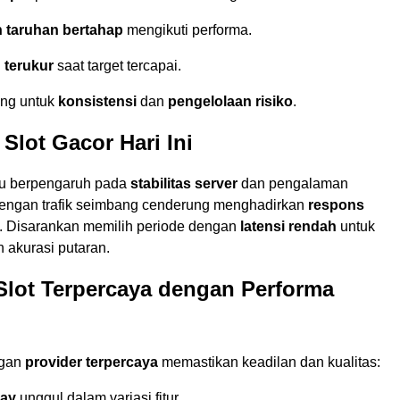
 taruhan bertahap
mengikuti performa.
 terukur
saat target tercapai.
ang untuk
konsistensi
dan
pengelolaan risiko
.
Slot Gacor Hari Ini
tu berpengaruh pada
stabilitas server
dan pengalaman
engan trafik seimbang cenderung menghadirkan
respons
. Disarankan memilih periode dengan
latensi rendah
untuk
akurasi putaran.
Slot Terpercaya dengan Performa
ngan
provider terpercaya
memastikan keadilan dan kualitas:
lay
unggul dalam variasi fitur.