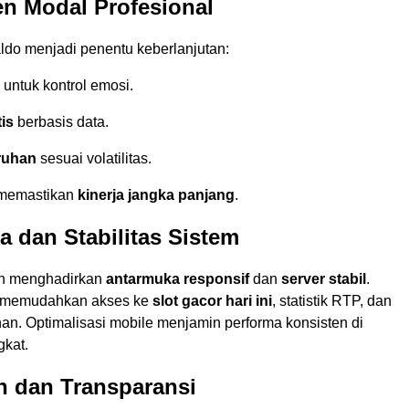
n Modal Profesional
ldo menjadi penentu keberlanjutan:
untuk kontrol emosi.
tis
berbasis data.
aruhan
sesuai volatilitas.
 memastikan
kinerja jangka panjang
.
 dan Stabilitas Sistem
rn menghadirkan
antarmuka responsif
dan
server stabil
.
t memudahkan akses ke
slot gacor hari ini
, statistik RTP, dan
an. Optimalisasi mobile menjamin performa konsisten di
gkat.
 dan Transparansi