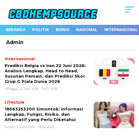
BERANDA
POLITIK
BISNIS
NASIONAL
INTERNASIONAL
Admin
Internasional
Prediksi Belgia vs Iran 22 Juni 2026:
Analisis Lengkap, Head to Head,
Susunan Pemain, dan Prediksi Skor
Grup G Piala Dunia 2026
Minggu, 21 Juni 2026 - 15:27 WIB
LIfestyle
18563253200 Simontok: Informasi
Lengkap, Fungsi, Risiko, dan
Alternatif yang Perlu Diketahui
Jumat, 5 Juni 2026 - 14:52 WIB