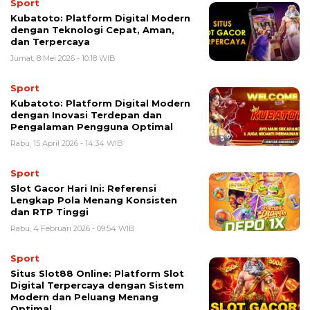
Sport
Kubatoto: Platform Digital Modern
dengan Teknologi Cepat, Aman,
dan Terpercaya
Jumat, 8 Mei 2026 - 10:18 WIB
Sport
Kubatoto: Platform Digital Modern
dengan Inovasi Terdepan dan
Pengalaman Pengguna Optimal
Rabu, 15 April 2026 - 14:34 WIB
Sport
Slot Gacor Hari Ini: Referensi
Lengkap Pola Menang Konsisten
dan RTP Tinggi
Rabu, 4 Februari 2026 - 09:54 WIB
Sport
Situs Slot88 Online: Platform Slot
Digital Terpercaya dengan Sistem
Modern dan Peluang Menang
Optimal