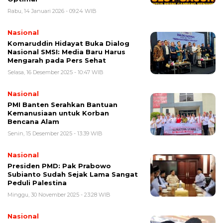
Rabu, 14 Januari 2026 - 09:24 WIB
Nasional
Komaruddin Hidayat Buka Dialog
Nasional SMSI: Media Baru Harus
Mengarah pada Pers Sehat
Selasa, 16 Desember 2025 - 10:47 WIB
Nasional
PMI Banten Serahkan Bantuan
Kemanusiaan untuk Korban
Bencana Alam
Senin, 15 Desember 2025 - 13:39 WIB
Nasional
Presiden PMD: Pak Prabowo
Subianto Sudah Sejak Lama Sangat
Peduli Palestina
Minggu, 30 November 2025 - 23:28 WIB
Nasional