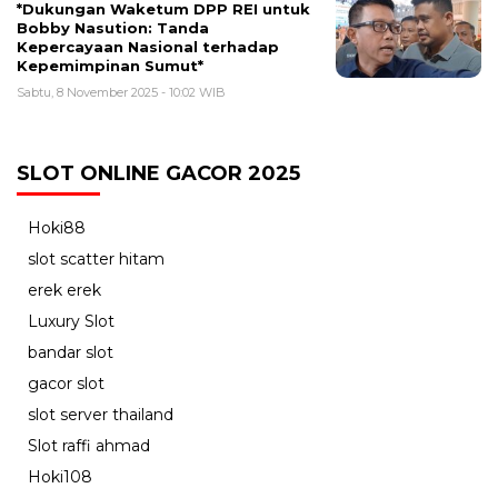
*Dukungan Waketum DPP REI untuk
Bobby Nasution: Tanda
Kepercayaan Nasional terhadap
Kepemimpinan Sumut*
Sabtu, 8 November 2025 - 10:02 WIB
SLOT ONLINE GACOR 2025
Hoki88
slot scatter hitam
erek erek
Luxury Slot
bandar slot
gacor slot
slot server thailand
Slot raffi ahmad
Hoki108