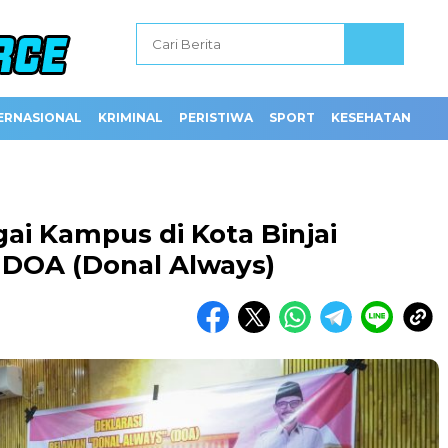
ERNASIONAL
KRIMINAL
PERISTIWA
SPORT
KESEHATAN
ai Kampus di Kota Binjai
 DOA (Donal Always)