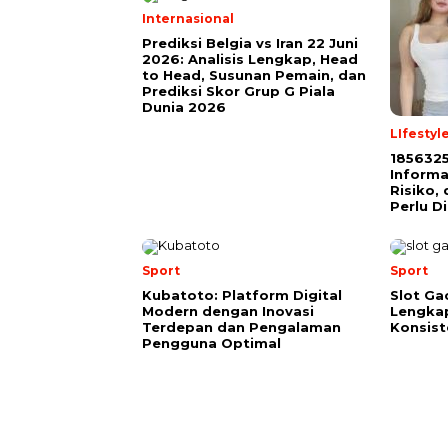
Internasional
Prediksi Belgia vs Iran 22 Juni
2026: Analisis Lengkap, Head
to Head, Susunan Pemain, dan
Prediksi Skor Grup G Piala
Dunia 2026
LIfestyl
185632
Informa
Risiko,
Perlu D
Sport
Sport
Kubatoto: Platform Digital
Slot Gac
Modern dengan Inovasi
Lengka
Terdepan dan Pengalaman
Konsist
Pengguna Optimal