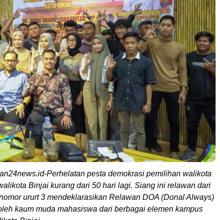
rian24news.id-Perhelatan pesta demokrasi pemilihan walikota
alikota Binjai kurang dari 50 hari lagi. Siang ini relawan dari
nomor ururt 3 mendeklarasikan Relawan DOA (Donal Always)
i oleh kaum muda mahasiswa dari berbagai elemen kampus