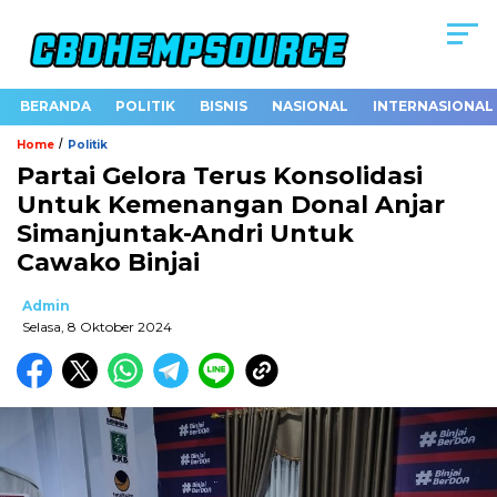
BERANDA
POLITIK
BISNIS
NASIONAL
INTERNASIONAL
/
Home
Politik
Partai Gelora Terus Konsolidasi
Untuk Kemenangan Donal Anjar
Simanjuntak-Andri Untuk
Cawako Binjai
Admin
Selasa, 8 Oktober 2024