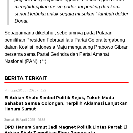
menghiduppkan mesin partai, ini penting dan kami
sangat terbuka untuk segala masukan,” tambah dokter
Donal.
Sebagaimana diketahui, sebelumnya pada Putaran
pemilihan Presiden Februari lalu Partai Gelora tergabung
dalam Koalisi Indonesia Maju mengusung Prabowo Gibran
bersama sama Partai Gerindra dan Partai Amanat
Nasional (PAN). (**)
BERITA TERKAIT
Minggu, 20 Juli 2025 - 13:22
El Adrian Shah: Simbol Politik Sejuk, Tokoh Muda
Sahabat Semua Golongan, Terpilih Aklamasi Lanjutkan
Hanura Sumut
Jumat, 18 April 2025 - 16:55
DPD Hanura Sumut Jadi Magnet Politik Lintas Partai: El
Adrian Shah Tampilkan Figur Pemersatu