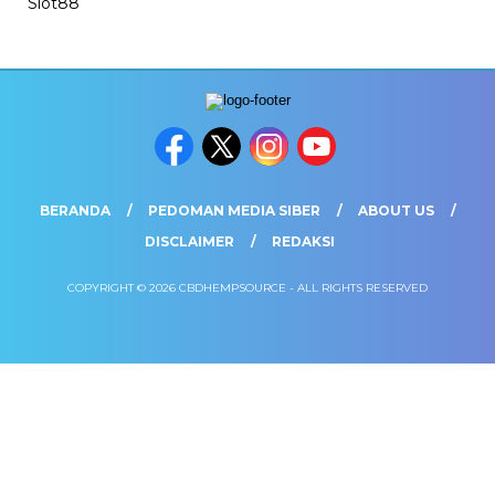
Slot88
BERANDA
PEDOMAN MEDIA SIBER
ABOUT US
DISCLAIMER
REDAKSI
COPYRIGHT © 2026 CBDHEMPSOURCE - ALL RIGHTS RESERVED