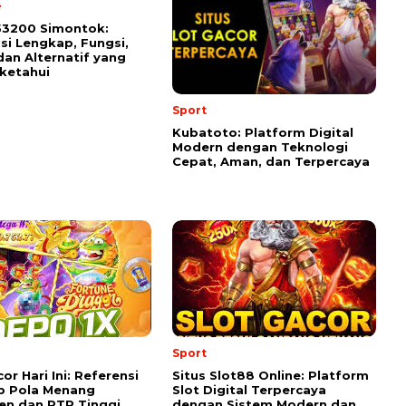
e
53200 Simontok:
si Lengkap, Fungsi,
 dan Alternatif yang
iketahui
Sport
Kubatoto: Platform Digital
Modern dengan Teknologi
Cepat, Aman, dan Terpercaya
Sport
or Hari Ini: Referensi
Situs Slot88 Online: Platform
p Pola Menang
Slot Digital Terpercaya
en dan RTP Tinggi
dengan Sistem Modern dan