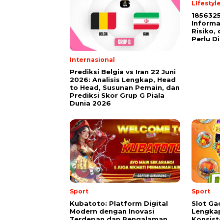
LIfestyl
185632
Informa
Risiko,
Perlu D
Internasional
Prediksi Belgia vs Iran 22 Juni
2026: Analisis Lengkap, Head
to Head, Susunan Pemain, dan
Prediksi Skor Grup G Piala
Dunia 2026
Sport
Sport
Kubatoto: Platform Digital
Slot Gac
Modern dengan Inovasi
Lengka
Terdepan dan Pengalaman
Konsist