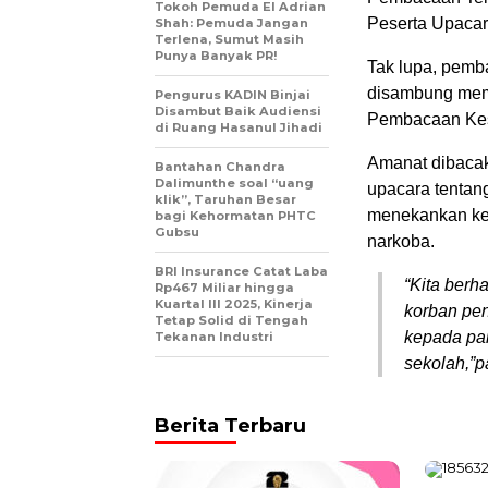
Tokoh Pemuda El Adrian
Peserta Upacar
Shah: Pemuda Jangan
Terlena, Sumut Masih
Punya Banyak PR!
Tak lupa, pem
disambung mem
Pengurus KADIN Binjai
Disambut Baik Audiensi
Pembacaan Kes
di Ruang Hasanul Jihadi
Amanat dibacak
Bantahan Chandra
Dalimunthe soal “uang
upacara tentan
klik”, Taruhan Besar
menekankan kep
bagi Kehormatan PHTC
Gubsu
narkoba.
BRI Insurance Catat Laba
“Kita berh
Rp467 Miliar hingga
Kuartal III 2025, Kinerja
korban pe
Tetap Solid di Tengah
kepada par
Tekanan Industri
sekolah,”p
Berita Terbaru