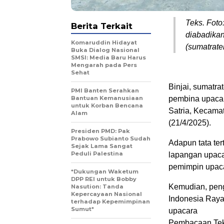
Teks. Foto
Berita Terkait
diabadikan
Komaruddin Hidayat
(sumatraterk
Buka Dialog Nasional
SMSI: Media Baru Harus
Mengarah pada Pers
Sehat
Binjai, sumatra
PMI Banten Serahkan
Bantuan Kemanusiaan
pembina upacar
untuk Korban Bencana
Satria, Kecamat
Alam
(21/4/2025).
Presiden PMD: Pak
Prabowo Subianto Sudah
Adapun tata te
Sejak Lama Sangat
Peduli Palestina
lapangan upac
pemimpin upac
*Dukungan Waketum
DPP REI untuk Bobby
Kemudian, peng
Nasution: Tanda
Kepercayaan Nasional
Indonesia Raya
terhadap Kepemimpinan
Sumut*
upacara
Pembacaan Teks