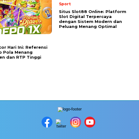
Sport
Situs Slot88 Online: Platform
Slot Digital Terpercaya
dengan Sistem Modern dan
Peluang Menang Optimal
or Hari Ini: Referensi
p Pola Menang
en dan RTP Tinggi