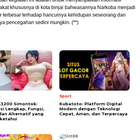
kat khususnya di kota binjai bahwasannya Narkoba menjadi
tor terbesar terhadap hancurnya kehidupan seseorang dan
ya pencegahan sedini mungkin. (**)
e
Sport
53200 Simontok:
Kubatoto: Platform Digital
si Lengkap, Fungsi,
Modern dengan Teknologi
 dan Alternatif yang
Cepat, Aman, dan Terpercaya
iketahui