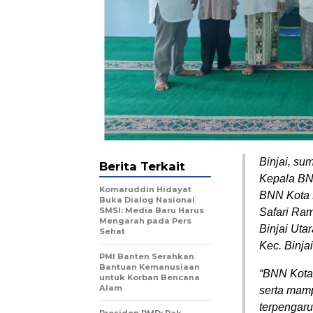
Binjai, su
Berita Terkait
Kepala BN
Komaruddin Hidayat
BNN Kota 
Buka Dialog Nasional
SMSI: Media Baru Harus
Safari Ram
Mengarah pada Pers
Binjai Uta
Sehat
Kec. Binja
PMI Banten Serahkan
Bantuan Kemanusiaan
“BNN Kota 
untuk Korban Bencana
Alam
serta mamp
terpengar