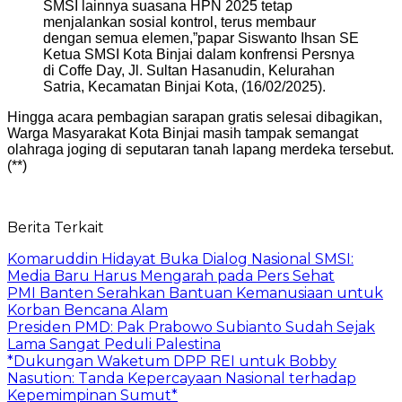
SMSI lainnya suasana HPN 2025 tetap
menjalankan sosial kontrol, terus membaur
dengan semua elemen,”papar Siswanto Ihsan SE
Ketua SMSI Kota Binjai dalam konfrensi Persnya
di Coffe Day, Jl. Sultan Hasanudin, Kelurahan
Satria, Kecamatan Binjai Kota, (16/02/2025).
Hingga acara pembagian sarapan gratis selesai dibagikan,
Warga Masyarakat Kota Binjai masih tampak semangat
olahraga joging di seputaran tanah lapang merdeka tersebut.
(**)
Berita Terkait
Komaruddin Hidayat Buka Dialog Nasional SMSI:
Media Baru Harus Mengarah pada Pers Sehat
PMI Banten Serahkan Bantuan Kemanusiaan untuk
Korban Bencana Alam
Presiden PMD: Pak Prabowo Subianto Sudah Sejak
Lama Sangat Peduli Palestina
*Dukungan Waketum DPP REI untuk Bobby
Nasution: Tanda Kepercayaan Nasional terhadap
Kepemimpinan Sumut*