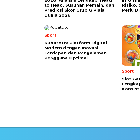
to Head, Susunan Pemain, dan
Risiko,
Prediksi Skor Grup G Piala
Perlu D
Dunia 2026
Sport
Kubatoto: Platform Digital
Modern dengan Inovasi
Terdepan dan Pengalaman
Pengguna Optimal
Sport
Slot Gac
Lengka
Konsist