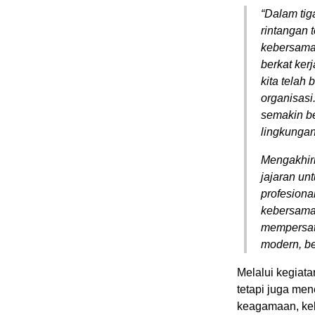
“Dalam tig
rintangan 
kebersama
berkat ker
kita telah
organisasi
semakin b
lingkungan
Mengakhir
jajaran unt
profesion
kebersama
mempersat
modern, be
Melalui kegiata
tetapi juga me
keagamaan, keb