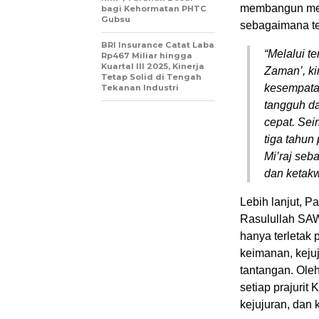
membangun men
bagi Kehormatan PHTC
Gubsu
sebagaimana ter
BRI Insurance Catat Laba
“Melalui 
Rp467 Miliar hingga
Kuartal III 2025, Kinerja
Zaman’, ki
Tetap Solid di Tengah
kesempatan
Tekanan Industri
tangguh d
cepat. Sei
tiga tahun 
Mi’raj seb
dan ketakw
Lebih lanjut, 
Rasulullah SAW
hanya terletak 
keimanan, keju
tantangan. Oleh
setiap prajurit
kejujuran, dan