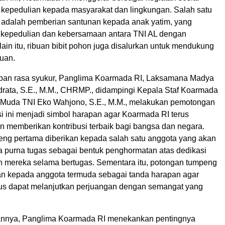
 kepedulian kepada masyarakat dan lingkungan. Salah satu
 adalah pemberian santunan kepada anak yatim, yang
 kepedulian dan kebersamaan antara TNI AL dengan
ain itu, ribuan bibit pohon juga disalurkan untuk mendukung
uan.
pan rasa syukur, Panglima Koarmada RI, Laksamana Madya
rata, S.E., M.M., CHRMP., didampingi Kepala Staf Koarmada
Muda TNI Eko Wahjono, S.E., M.M., melakukan pemotongan
i ini menjadi simbol harapan agar Koarmada RI terus
 memberikan kontribusi terbaik bagi bangsa dan negara.
ng pertama diberikan kepada salah satu anggota yang akan
purna tugas sebagai bentuk penghormatan atas dedikasi
 mereka selama bertugas. Sementara itu, potongan tumpeng
kan kepada anggota termuda sebagai tanda harapan agar
us dapat melanjutkan perjuangan dengan semangat yang
nnya, Panglima Koarmada RI menekankan pentingnya