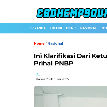
BERANDA
POLITIK
BISNIS
NASIONAL
INT
Home
Nasional
/
Ini Klarifikasi Dari K
Prihal PNBP
Admin
Kamis, 23 Januari 2025