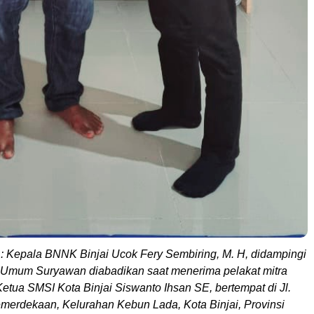
 : Kepala BNNK Binjai Ucok Fery Sembiring, M. H, didampingi
Umum Suryawan diabadikan saat menerima pelakat mitra
 Ketua SMSI Kota Binjai Siswanto Ihsan SE, bertempat di Jl.
emerdekaan, Kelurahan Kebun Lada, Kota Binjai, Provinsi