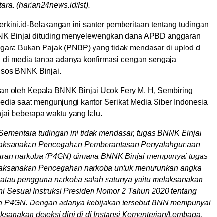
ara. (harian24news.id/Ist).
terkini.id-Belakangan ini santer pemberitaan tentang tudingan
K Binjai dituding menyelewengkan dana APBD anggaran
ara Bukan Pajak (PNBP) yang tidak mendasar di uplod di
di media tanpa adanya konfirmasi dengan sengaja
sos BNNK Binjai.
akan oleh Kepala BNNK Binjai Ucok Fery M. H, Sembiring
dia saat mengunjungi kantor Serikat Media Siber Indonesia
jai beberapa waktu yang lalu.
Sementara tudingan ini tidak mendasar, tugas BNNK Binjai
aksanakan Pencegahan Pemberantasan Penyalahgunaan
aran narkoba (P4GN) dimana BNNK Binjai mempunyai tugas
aksanakan Pencegahan narkoba untuk menurunkan angka
 atau pengguna narkoba salah satunya yaitu melaksanakan
ni Sesuai Instruksi Presiden Nomor 2 Tahun 2020 tentang
n P4GN. Dengan adanya kebijakan tersebut BNN mempunyai
ksanakan deteksi dini di di Instansi Kementerian/Lembaga,