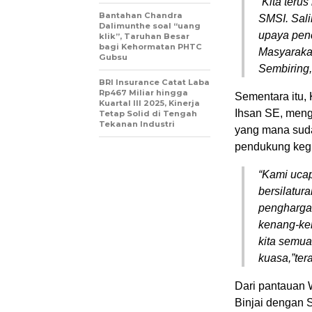
“Kita ter
Bantahan Chandra
SMSI. Sal
Dalimunthe soal “uang
upaya pen
klik”, Taruhan Besar
bagi Kehormatan PHTC
Masyaraka
Gubsu
Sembiring
BRI Insurance Catat Laba
Rp467 Miliar hingga
Sementara itu,
Kuartal III 2025, Kinerja
Ihsan SE, men
Tetap Solid di Tengah
Tekanan Industri
yang mana sud
pendukung keg
“Kami ucap
bersilatur
pengharga
kenang-ke
kita semu
kuasa,”ter
Dari pantauan 
Binjai dengan 