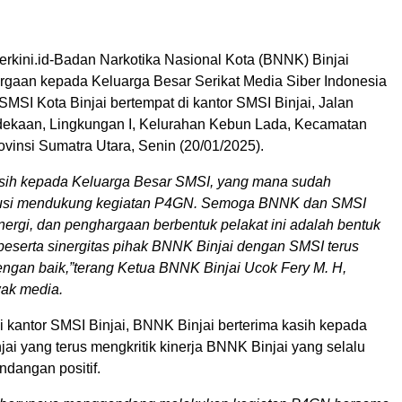
terkini.id-Badan Narkotika Nasional Kota (BNNK) Binjai
rgaan kepada Keluarga Besar Serikat Media Siber Indonesia
SMSI Kota Binjai bertempat di kantor SMSI Binjai, Jalan
dekaan, Lingkungan I, Kelurahan Kebun Lada, Kecamatan
rovinsi Sumatra Utara, Senin (20/01/2025).
asih kepada Keluarga Besar SMSI, yang mana sudah
busi mendukung kegiatan P4GN. Semoga BNNK dan SMSI
inergi, dan penghargaan berbentuk pelakat ini adalah bentuk
 beserta sinergitas pihak BNNK Binjai dengan SMSI terus
engan baik,”terang Ketua BNNK Binjai Ucok Fery M. H,
ak media.
 kantor SMSI Binjai, BNNK Binjai berterima kasih kepada
ai yang terus mengkritik kinerja BNNK Binjai yang selalu
dangan positif.