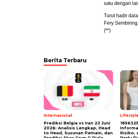
satu dengan lai
Turut hadir da
Fery Sembiring
(**)
Berita Terbaru
Internasional
LIfestyl
Prediksi Belgia vs Iran 22 Juni
185632
2026: Analisis Lengkap, Head
Informa
to Head, Susunan Pemain, dan
Risiko,
Prediksi Skor Grup G Piala
Perlu D