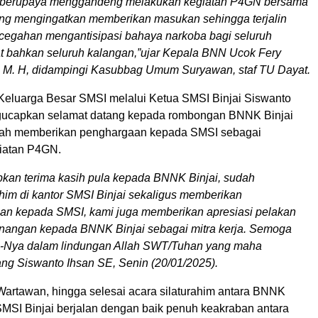
us berupaya menggandeng melakukan kegiatan P4GN bersama
ing mengingatkan memberikan masukan sehingga terjalin
cegahan mengantisipasi bahaya narkoba bagi seluruh
t bahkan seluruh kalangan,”ujar Kepala BNN Ucok Fery
, M. H, didampingi Kasubbag Umum Suryawan, staf TU Dayat.
 Keluarga Besar SMSI melalui Ketua SMSI Binjai Siswanto
gucapkan selamat datang kepada rombongan BNNK Binjai
ah memberikan penghargaan kepada SMSI sebagai
iatan P4GN.
kan terima kasih pula kepada BNNK Binjai, sudah
ahim di kantor SMSI Binjai sekaligus memberikan
an kepada SMSI, kami juga memberikan apresiasi pelakan
nangan kepada BNNK Binjai sebagai mitra kerja. Semoga
a-Nya dalam lindungan Allah SWT/Tuhan yang maha
ang Siswanto Ihsan SE, Senin (20/01/2025).
Wartawan, hingga selesai acara silaturahim antara BNNK
SMSI Binjai berjalan dengan baik penuh keakraban antara