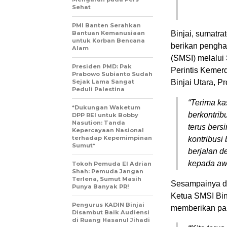
Sehat
PMI Banten Serahkan
Bantuan Kemanusiaan
Binjai, sumatra
untuk Korban Bencana
berikan pengha
Alam
(SMSI) melalui 
Presiden PMD: Pak
Perintis Kemer
Prabowo Subianto Sudah
Sejak Lama Sangat
Binjai Utara, P
Peduli Palestina
“Terima k
*Dukungan Waketum
berkontri
DPP REI untuk Bobby
Nasution: Tanda
terus bers
Kepercayaan Nasional
terhadap Kepemimpinan
kontribusi
Sumut*
berjalan d
kepada aw
Tokoh Pemuda El Adrian
Shah: Pemuda Jangan
Terlena, Sumut Masih
Sesampainya di
Punya Banyak PR!
Ketua SMSI Binj
Pengurus KADIN Binjai
memberikan pan
Disambut Baik Audiensi
di Ruang Hasanul Jihadi