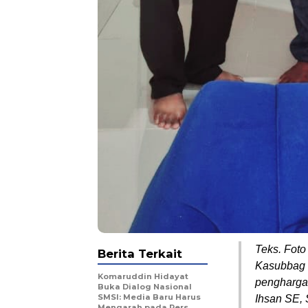
Teks. Foto
Berita Terkait
Kasubbag 
Komaruddin Hidayat
pengharga
Buka Dialog Nasional
SMSI: Media Baru Harus
Ihsan SE, S
Mengarah pada Pers