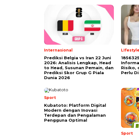
Internasional
LIfestyl
Prediksi Belgia vs Iran 22 Juni
185632
2026: Analisis Lengkap, Head
Informa
to Head, Susunan Pemain, dan
Risiko,
Prediksi Skor Grup G Piala
Perlu D
Dunia 2026
Sport
Kubatoto: Platform Digital
Modern dengan Inovasi
Terdepan dan Pengalaman
Pengguna Optimal
Sport