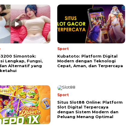
e
Sport
53200 Simontok:
Kubatoto: Platform Digital
si Lengkap, Fungsi,
Modern dengan Teknologi
 dan Alternatif yang
Cepat, Aman, dan Terpercaya
iketahui
Sport
Situs Slot88 Online: Platform
Slot Digital Terpercaya
dengan Sistem Modern dan
Peluang Menang Optimal