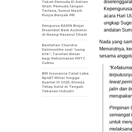
diselenggarak
Tokoh Pemuda El Adrian
Shah: Pemuda Jangan
Kepengurusan
Terlena, Sumut Masih
Punya Banyak PR!
acara Hari Ula
ungkap Sugeng
Pengurus KADIN Binjai
andalan Sumat
Disambut Baik Audiensi
di Ruang Hasanul Jihadi
Nada yang sama
Bantahan Chandra
Menurutnya, ke
Dalimunthe soal “uang
klik”, Taruhan Besar
sesama anggot
bagi Kehormatan PHTC
Gubsu
“Kefakuma
BRI Insurance Catat Laba
terputusny
Rp467 Miliar hingga
lewat peri
Kuartal III 2025, Kinerja
Tetap Solid di Tengah
jalin dan 
Tekanan Industri
merupakan
Pimpinan 
semangat k
untuk men
melaksana