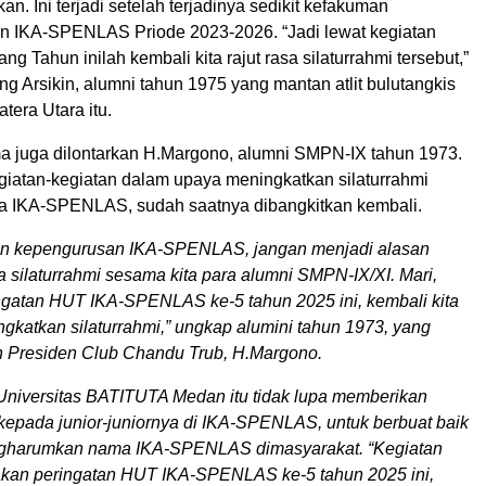
an. Ini terjadi setelah terjadinya sedikit kefakuman
 IKA-SPENLAS Priode 2023-2026. “Jadi lewat kegiatan
ng Tahun inilah kembali kita rajut rasa silaturrahmi tersebut,”
 Arsikin, alumni tahun 1975 yang mantan atlit bulutangkis
era Utara itu.
 juga dilontarkan H.Margono, alumni SMPN-IX tahun 1973.
giatan-kegiatan dalam upaya meningkatkan silaturrahmi
a IKA-SPENLAS, sudah saatnya dibangkitkan kembali.
n kepengurusan IKA-SPENLAS, jangan menjadi alasan
a silaturrahmi sesama kita para alumni SMPN-IX/XI. Mari,
ngatan HUT IKA-SPENLAS ke-5 tahun 2025 ini, kembali kita
tingkatkan silaturrahmi,” ungkap alumini tahun 1973, yang
 Presiden Club Chandu Trub, H.Margono.
Universitas BATITUTA Medan itu tidak lupa memberikan
epada junior-juniornya di IKA-SPENLAS, untuk berbuat baik
gharumkan nama IKA-SPENLAS dimasyarakat. “Kegiatan
kan peringatan HUT IKA-SPENLAS ke-5 tahun 2025 ini,