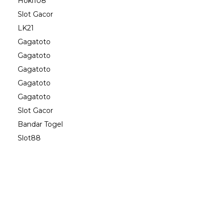
Hoki108
Slot Gacor
LK21
Gagatoto
Gagatoto
Gagatoto
Gagatoto
Gagatoto
Slot Gacor
Bandar Togel
Slot88