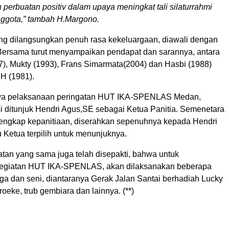
perbuatan positiv dalam upaya meningkat tali silaturrahmi
ggota,” tambah H.Margono.
ng dilangsungkan penuh rasa kekeluargaan, diawali dengan
ersama turut menyampaikan pendapat dan sarannya, antara
87), Mukty (1993), Frans Simarmata(2004) dan Hasbi (1988)
MH (1981).
ya pelaksanaan peringatan HUT IKA-SPENLAS Medan,
i ditunjuk Hendri Agus,SE sebagai Ketua Panitia. Semenetara
 lengkap kepanitiaan, diserahkan sepenuhnya kepada Hendri
 Ketua terpilih untuk menunjuknya.
an yang sama juga telah disepakti, bahwa untuk
egiatan HUT IKA-SPENLAS, akan dilaksanakan beberapa
ga dan seni, diantaranya Gerak Jalan Santai berhadiah Lucky
oeke, trub gembiara dan lainnya. (**)