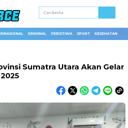
ERNASIONAL
KRIMINAL
PERISTIWA
SPORT
KESEHATAN
vinsi Sumatra Utara Akan Gelar
 2025