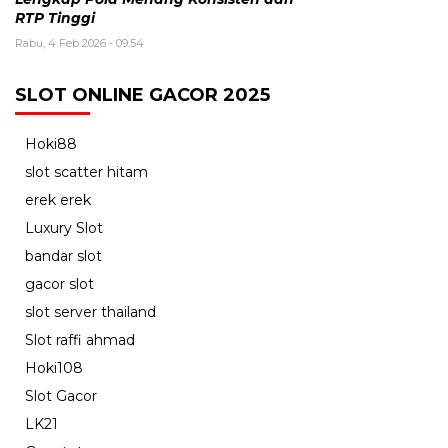
RTP Tinggi
Rabu, 4 Feb 2026 - 09:54
SLOT ONLINE GACOR 2025
Hoki88
slot scatter hitam
erek erek
Luxury Slot
bandar slot
gacor slot
slot server thailand
Slot raffi ahmad
Hoki108
Slot Gacor
LK21