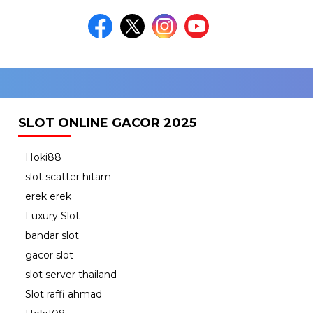
SLOT ONLINE GACOR 2025
Hoki88
slot scatter hitam
erek erek
Luxury Slot
bandar slot
gacor slot
slot server thailand
Slot raffi ahmad