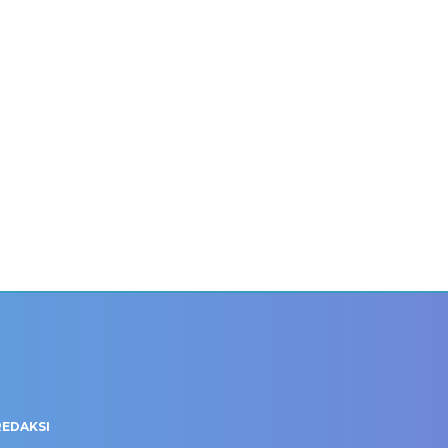
REDAKSI