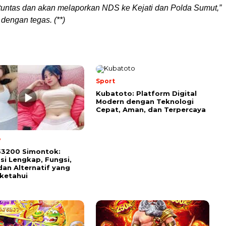
tuntas dan akan melaporkan NDS ke Kejati dan Polda Sumut,”
 dengan tegas. (**)
Sport
Kubatoto: Platform Digital
Modern dengan Teknologi
Cepat, Aman, dan Terpercaya
e
53200 Simontok:
si Lengkap, Fungsi,
 dan Alternatif yang
iketahui