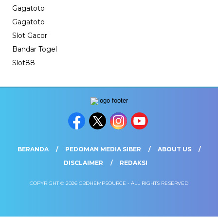
Gagatoto
Gagatoto
Slot Gacor
Bandar Togel
Slot88
BERANDA
PEDOMAN MEDIA SIBER
ABOUT US
DISCLAIMER
REDAKSI
COPYRIGHT © 2026 CBDHEMPSOURCE - ALL RIGHTS RESERVED