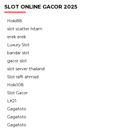
SLOT ONLINE GACOR 2025
Hoki88
slot scatter hitam
erek erek
Luxury Slot
bandar slot
gacor slot
slot server thailand
Slot raffi ahmad
Hoki108
Slot Gacor
LK21
Gagatoto
Gagatoto
Gagatoto