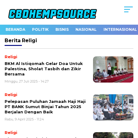
BERANDA
POLITIK
BISNIS
NASIONAL
INTERNASIONAL
Berita
Religi
Religi
BKM Al Istiqomah Gelar Doa Untuk
Palestina, Sholat Tasbih dan Zikir
Bersama
Minggu, 27 Juli 2025 - 14:27
Religi
Pelepasan Puluhan Jamaah Haji Haji
PT BANK Sumut Binjai Tahun 2025
Berjalan Dengan Baik
Rabu, 9 April 2025 - 11:24
Religi