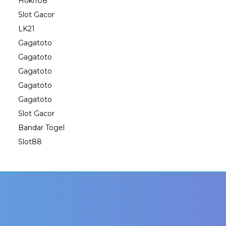
Hoki108
Slot Gacor
LK21
Gagatoto
Gagatoto
Gagatoto
Gagatoto
Gagatoto
Slot Gacor
Bandar Togel
Slot88