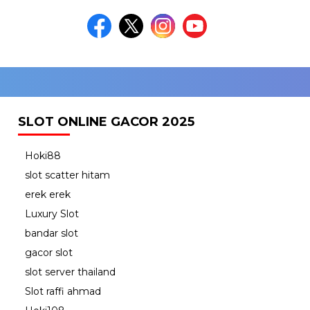
SLOT ONLINE GACOR 2025
Hoki88
slot scatter hitam
erek erek
Luxury Slot
bandar slot
gacor slot
slot server thailand
Slot raffi ahmad