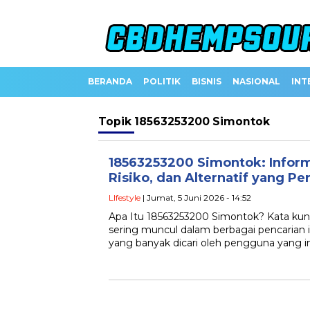
BERANDA
POLITIK
BISNIS
NASIONAL
INT
Topik
18563253200 Simontok
18563253200 Simontok: Inform
Risiko, dan Alternatif yang Pe
LIfestyle
| Jumat, 5 Juni 2026 - 14:52
Apa Itu 18563253200 Simontok? Kata ku
sering muncul dalam berbagai pencarian 
yang banyak dicari oleh pengguna yang i